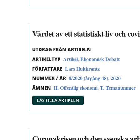
Värdet av ett statistiskt liv och cov
UTDRAG FRÅN ARTIKELN
Artikel
Ekonomisk Debatt
,
ARTIKELTYP
Lars Hultkrantz
FÖRFATTARE
8/2020 (årgång 48)
2020
,
NUMMER / ÅR
H. Offentlig ekonomi
T. Temanummer
,
ÄMNEN
LÄS HELA ARTIKELN
Coronakrisen och den svenska a