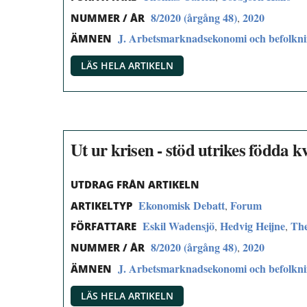
8/2020 (årgång 48)
2020
,
NUMMER / ÅR
J. Arbetsmarknadsekonomi och befolkn
ÄMNEN
LÄS HELA ARTIKELN
Ut ur krisen - stöd utrikes födda 
UTDRAG FRÅN ARTIKELN
Ekonomisk Debatt
Forum
,
ARTIKELTYP
Eskil Wadensjö
Hedvig Heijne
The
,
,
FÖRFATTARE
8/2020 (årgång 48)
2020
,
NUMMER / ÅR
J. Arbetsmarknadsekonomi och befolkn
ÄMNEN
LÄS HELA ARTIKELN