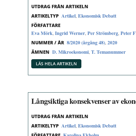
UTDRAG FRÅN ARTIKELN
Artikel
Ekonomisk Debatt
,
ARTIKELTYP
FÖRFATTARE
Eva Mörk
Ingrid Werner
Per Strömberg
Peter F
,
,
,
8/2020 (årgång 48)
2020
,
NUMMER / ÅR
D. Mikroekonomi
T. Temanummer
,
ÄMNEN
LÄS HELA ARTIKELN
Långsiktiga konsekvenser av ekono
UTDRAG FRÅN ARTIKELN
Artikel
Ekonomisk Debatt
,
ARTIKELTYP
Karolina Ekholm
FÖRFATTARE