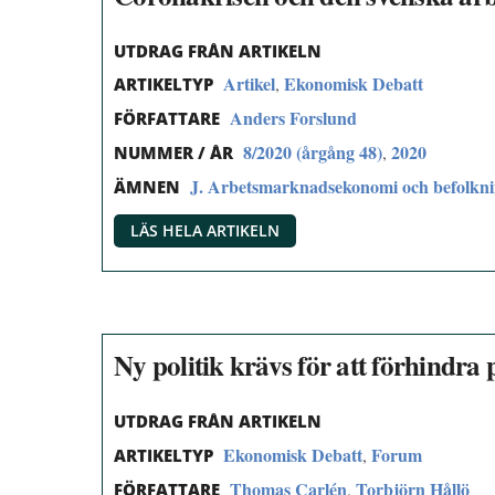
UTDRAG FRÅN ARTIKELN
Artikel
Ekonomisk Debatt
,
ARTIKELTYP
Anders Forslund
FÖRFATTARE
8/2020 (årgång 48)
2020
,
NUMMER / ÅR
J. Arbetsmarknadsekonomi och befolkn
ÄMNEN
LÄS HELA ARTIKELN
Ny politik krävs för att förhindra
UTDRAG FRÅN ARTIKELN
Ekonomisk Debatt
Forum
,
ARTIKELTYP
Thomas Carlén
Torbjörn Hållö
,
FÖRFATTARE