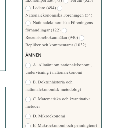
Ekonomporträtt
(73)
Forum
(325)
A
Å
Ledare
(494)
T
R
Nationalekonomiska Föreningen
(54)
T
Nationalekonomiska Föreningens
A
förhandlingar
(122)
R
Recension/bokanmälan
(940)
E
Repliker och kommentarer
(1032)
ÄMNEN
A. Allmänt om nationalekonomi,
undervisning i nationalekonomi
B. Doktrinhistoria och
nationalekonomisk metodologi
C. Matematiska och kvantitativa
metoder
D. Mikroekonomi
E. Makroekonomi och penningteori