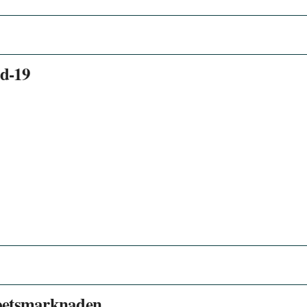
id-19
rbetsmarknaden