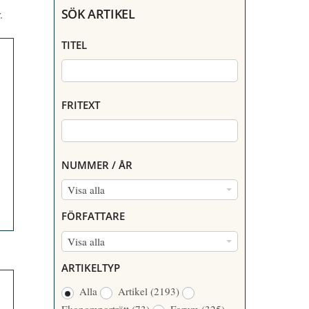
SÖK ARTIKEL
.
TITEL
FRITEXT
NUMMER / ÅR
N
Visa alla
U
FÖRFATTARE
M
F
Visa alla
M
Ö
E
ARTIKELTYP
R
R
Alla
Artikel
(2193)
F
/