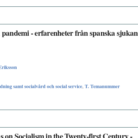
n pandemi - erfarenheter från spanska sjukan
 Eriksson
ldning samt socialvård och social service
T. Temanummer
,
s on Socialism in the Twenty-first Century -