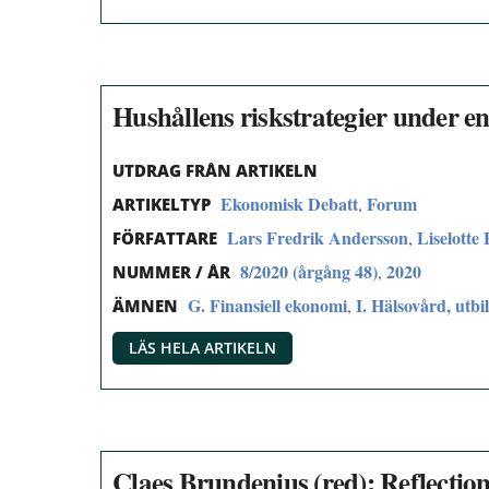
Hushållens riskstrategier under e
UTDRAG FRÅN ARTIKELN
Ekonomisk Debatt
Forum
,
ARTIKELTYP
Lars Fredrik Andersson
Liselotte
,
FÖRFATTARE
8/2020 (årgång 48)
2020
,
NUMMER / ÅR
G. Finansiell ekonomi
I. Hälsovård, utbi
,
ÄMNEN
LÄS HELA ARTIKELN
Claes Brundenius (red): Reflection