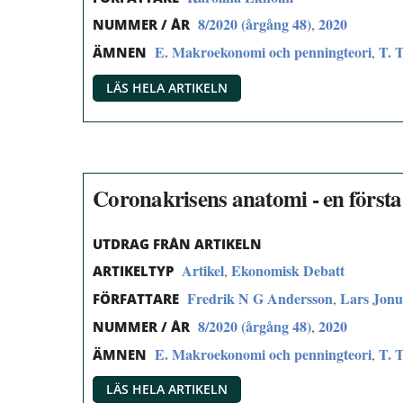
8/2020 (årgång 48)
2020
,
NUMMER / ÅR
E. Makroekonomi och penningteori
T. 
,
ÄMNEN
LÄS HELA ARTIKELN
Coronakrisens anatomi - en först
UTDRAG FRÅN ARTIKELN
Artikel
Ekonomisk Debatt
,
ARTIKELTYP
Fredrik N G Andersson
Lars Jon
,
FÖRFATTARE
8/2020 (årgång 48)
2020
,
NUMMER / ÅR
E. Makroekonomi och penningteori
T. 
,
ÄMNEN
LÄS HELA ARTIKELN