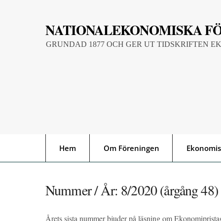
Skip
to
NATIONALEKONOMISKA F
content
GRUNDAD 1877 OCH GER UT TIDSKRIFTEN E
Hem
Om Föreningen
Ekonomis
Nummer / År:
8/2020 (årgång 48)
Årets sista nummer bjuder på läsning om Ekonomipristag