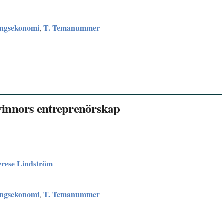
ingsekonomi
T. Temanummer
,
kvinnors entreprenörskap
rese Lindström
ingsekonomi
T. Temanummer
,