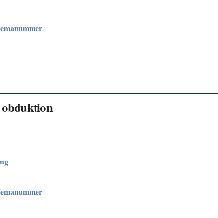
Temanummer
a obduktion
ung
Temanummer