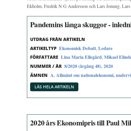
Ekholm, Fredrik N G Andersson och Lars Jonung, Lars
Pandemins långa skuggor - inledn
UTDRAG FRÅN ARTIKELN
Ekonomisk Debatt
Ledare
,
ARTIKELTYP
Lina Maria Ellegård
Mikael Elind
,
FÖRFATTARE
8/2020 (årgång 48)
2020
,
NUMMER / ÅR
A. Allmänt om nationalekonomi, undervi
ÄMNEN
LÄS HELA ARTIKELN
2020 års Ekonomipris till Paul M