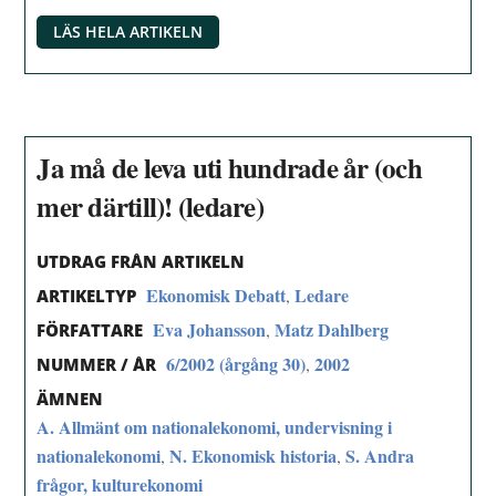
LÄS HELA ARTIKELN
Ja må de leva uti hundrade år (och
mer därtill)! (ledare)
UTDRAG FRÅN ARTIKELN
Ekonomisk Debatt
Ledare
,
ARTIKELTYP
Eva Johansson
Matz Dahlberg
,
FÖRFATTARE
6/2002 (årgång 30)
2002
,
NUMMER / ÅR
ÄMNEN
A. Allmänt om nationalekonomi, undervisning i
nationalekonomi
N. Ekonomisk historia
S. Andra
,
,
frågor, kulturekonomi