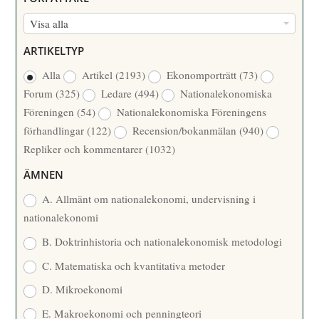
M
F
Visa alla
M
Ö
E
ARTIKELTYP
R
R
Alla
Artikel
(2193)
Ekonomporträtt
(73)
F
/
Forum
(325)
Ledare
(494)
Nationalekonomiska
A
Å
Föreningen
(54)
Nationalekonomiska Föreningens
T
R
förhandlingar
(122)
Recension/bokanmälan
(940)
T
Repliker och kommentarer
(1032)
A
R
ÄMNEN
E
A. Allmänt om nationalekonomi, undervisning i
nationalekonomi
B. Doktrinhistoria och nationalekonomisk metodologi
C. Matematiska och kvantitativa metoder
D. Mikroekonomi
E. Makroekonomi och penningteori