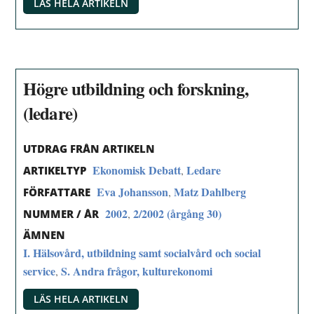
LÄS HELA ARTIKELN
Högre utbildning och forskning,
(ledare)
UTDRAG FRÅN ARTIKELN
Ekonomisk Debatt
Ledare
,
ARTIKELTYP
Eva Johansson
Matz Dahlberg
,
FÖRFATTARE
2002
2/2002 (årgång 30)
,
NUMMER / ÅR
ÄMNEN
I. Hälsovård, utbildning samt socialvård och social
service
S. Andra frågor, kulturekonomi
,
LÄS HELA ARTIKELN