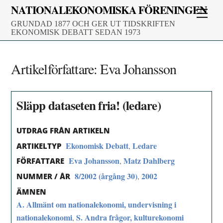
Skip
NATIONALEKONOMISKA FÖRENINGEN
Men
to
GRUNDAD 1877 OCH GER UT TIDSKRIFTEN
content
EKONOMISK DEBATT SEDAN 1973
Artikelförfattare:
Eva Johansson
Släpp dataseten fria! (ledare)
UTDRAG FRÅN ARTIKELN
Ekonomisk Debatt
Ledare
,
ARTIKELTYP
Eva Johansson
Matz Dahlberg
,
FÖRFATTARE
8/2002 (årgång 30)
2002
,
NUMMER / ÅR
ÄMNEN
A. Allmänt om nationalekonomi, undervisning i
nationalekonomi
S. Andra frågor, kulturekonomi
,