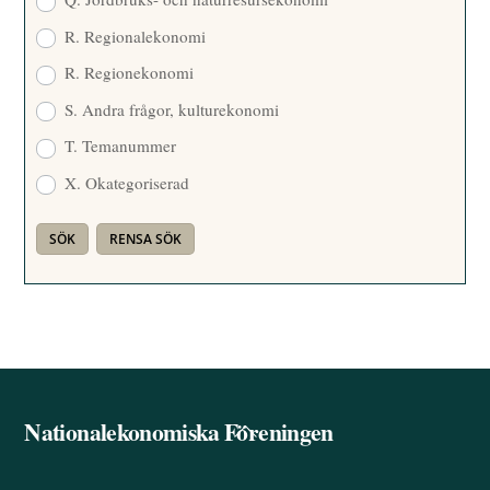
R. Regionalekonomi
R. Regionekonomi
S. Andra frågor, kulturekonomi
T. Temanummer
X. Okategoriserad
Nationalekonomiska Föreningen
Back
To
Top