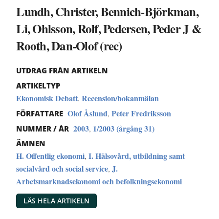
Lundh, Christer, Bennich-Björkman,
Li, Ohlsson, Rolf, Pedersen, Peder J &
Rooth, Dan-Olof (rec)
UTDRAG FRÅN ARTIKELN
ARTIKELTYP
Ekonomisk Debatt
Recension/bokanmälan
,
Olof Åslund
Peter Fredriksson
,
FÖRFATTARE
2003
1/2003 (årgång 31)
,
NUMMER / ÅR
ÄMNEN
H. Offentlig ekonomi
I. Hälsovård, utbildning samt
,
socialvård och social service
J.
,
Arbetsmarknadsekonomi och befolkningsekonomi
LÄS HELA ARTIKELN