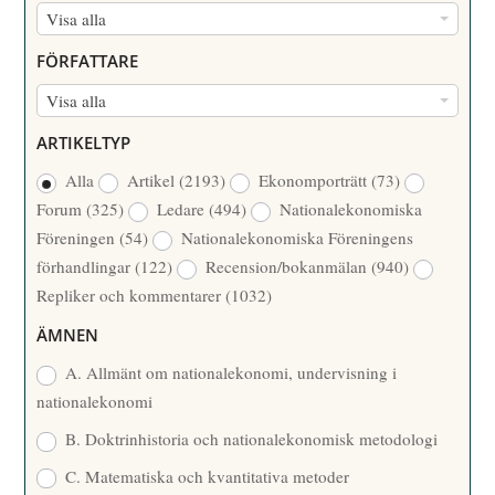
N
Visa alla
U
FÖRFATTARE
M
F
Visa alla
M
Ö
E
ARTIKELTYP
R
R
Alla
Artikel
(2193)
Ekonomporträtt
(73)
F
/
Forum
(325)
Ledare
(494)
Nationalekonomiska
A
Å
Föreningen
(54)
Nationalekonomiska Föreningens
T
R
förhandlingar
(122)
Recension/bokanmälan
(940)
T
Repliker och kommentarer
(1032)
A
R
ÄMNEN
E
A. Allmänt om nationalekonomi, undervisning i
nationalekonomi
B. Doktrinhistoria och nationalekonomisk metodologi
C. Matematiska och kvantitativa metoder