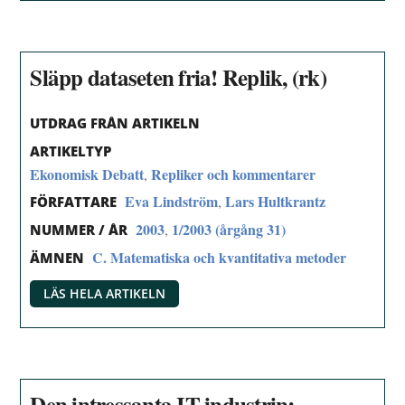
Släpp dataseten fria! Replik, (rk)
UTDRAG FRÅN ARTIKELN
ARTIKELTYP
Ekonomisk Debatt
Repliker och kommentarer
,
Eva Lindström
Lars Hultkrantz
,
FÖRFATTARE
2003
1/2003 (årgång 31)
,
NUMMER / ÅR
C. Matematiska och kvantitativa metoder
ÄMNEN
LÄS HELA ARTIKELN
Den intressanta IT-industrin: