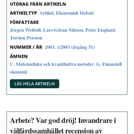
UTDRAG FRÅN ARTIKELN
Artikel
Ekonomisk Debatt
,
ARTIKELTYP
FÖRFATTARE
Jörgen Weibull
Lars-Göran Nilsson
Peter Englund
,
,
,
Torsten Persson
2003
1/2003 (årgång 31)
,
NUMMER / ÅR
ÄMNEN
C. Matematiska och kvantitativa metoder
G. Finansiell
,
ekonomi
LÄS HELA ARTIKELN
Arbete? Var god dröj! Invandrare i
välfärdssamhället recension av