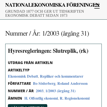
Skip
NATIONALEKONOMISKA FÖRENINGEN
Men
to
GRUNDAD 1877 OCH GER UT TIDSKRIFTEN
content
EKONOMISK DEBATT SEDAN 1973
Nummer / År:
1/2003 (årgång 31)
Hyresregleringen: Slutreplik, (rk)
UTDRAG FRÅN ARTIKELN
ARTIKELTYP
Ekonomisk Debatt
Repliker och kommentarer
,
Bo Söderberg
Roland Andersson
,
FÖRFATTARE
2003
1/2003 (årgång 31)
,
NUMMER / ÅR
H. Offentlig ekonomi
R. Regionekonomi
,
ÄMNEN