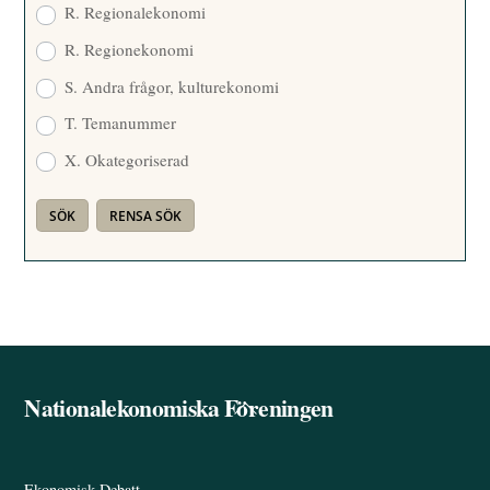
R. Regionalekonomi
R. Regionekonomi
S. Andra frågor, kulturekonomi
T. Temanummer
X. Okategoriserad
Nationalekonomiska Föreningen
Back
To
Top
Ekonomisk Debatt