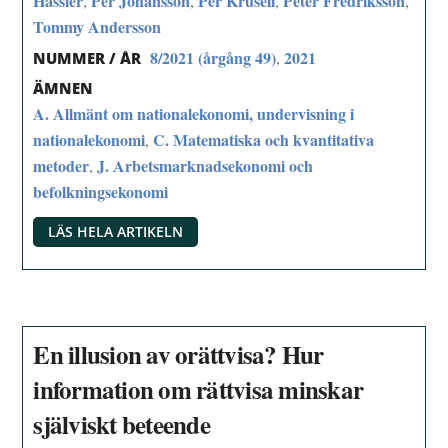
Hassler
Per Johansson
Per Krusell
Peter Fredriksson
,
,
,
,
Tommy Andersson
8/2021 (årgång 49)
2021
,
NUMMER / ÅR
ÄMNEN
A. Allmänt om nationalekonomi, undervisning i
nationalekonomi
C. Matematiska och kvantitativa
,
metoder
J. Arbetsmarknadsekonomi och
,
befolkningsekonomi
LÄS HELA ARTIKELN
En illusion av orättvisa? Hur
information om rättvisa minskar
själviskt beteende