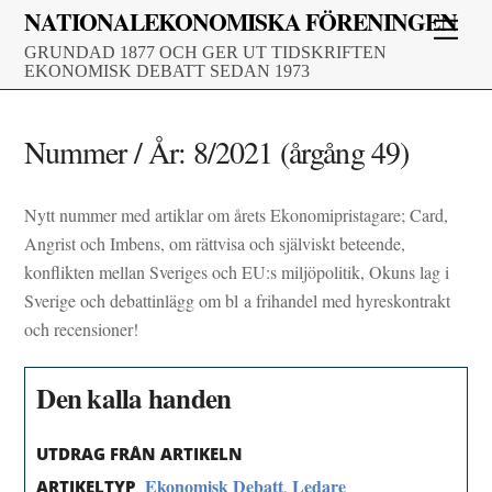
Skip
NATIONALEKONOMISKA FÖRENINGEN
Men
to
GRUNDAD 1877 OCH GER UT TIDSKRIFTEN
content
EKONOMISK DEBATT SEDAN 1973
Nummer / År:
8/2021 (årgång 49)
Nytt nummer med artiklar om årets Ekonomipristagare; Card,
Angrist och Imbens, om rättvisa och själviskt beteende,
konflikten mellan Sveriges och EU:s miljöpolitik, Okuns lag i
Sverige och debattinlägg om bl a frihandel med hyreskontrakt
och recensioner!
Den kalla handen
UTDRAG FRÅN ARTIKELN
Ekonomisk Debatt
Ledare
,
ARTIKELTYP