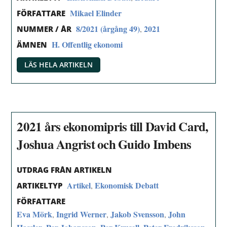
Mikael Elinder
FÖRFATTARE
8/2021 (årgång 49)
2021
,
NUMMER / ÅR
H. Offentlig ekonomi
ÄMNEN
LÄS HELA ARTIKELN
2021 års ekonomipris till David Card,
Joshua Angrist och Guido Imbens
UTDRAG FRÅN ARTIKELN
Artikel
Ekonomisk Debatt
,
ARTIKELTYP
FÖRFATTARE
Eva Mörk
Ingrid Werner
Jakob Svensson
John
,
,
,