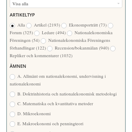
F
Visa alla
M
Ö
E
ARTIKELTYP
R
R
Alla
Artikel
(2193)
Ekonomporträtt
(73)
F
/
Forum
(325)
Ledare
(494)
Nationalekonomiska
A
Å
Föreningen
(54)
Nationalekonomiska Föreningens
T
R
förhandlingar
(122)
Recension/bokanmälan
(940)
T
Repliker och kommentarer
(1032)
A
R
ÄMNEN
E
A. Allmänt om nationalekonomi, undervisning i
nationalekonomi
B. Doktrinhistoria och nationalekonomisk metodologi
C. Matematiska och kvantitativa metoder
D. Mikroekonomi
E. Makroekonomi och penningteori