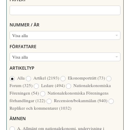
NUMMER / ÅR
N
Visa alla
U
FÖRFATTARE
M
F
Visa alla
M
Ö
E
ARTIKELTYP
R
R
Alla
Artikel
(2193)
Ekonomporträtt
(73)
F
/
Forum
(325)
Ledare
(494)
Nationalekonomiska
A
Å
Föreningen
(54)
Nationalekonomiska Föreningens
T
R
förhandlingar
(122)
Recension/bokanmälan
(940)
T
Repliker och kommentarer
(1032)
A
R
ÄMNEN
E
A. Allmänt om nationalekonomi, undervisning i