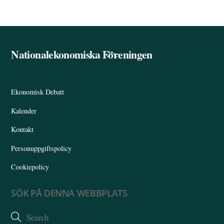
Nationalekonomiska Föreningen
Back
To
Top
Ekonomisk Debatt
Kalender
Kontakt
Personuppgiftspolicy
Cookiepolicy
SÖK PÅ DENNA WEBBPLATS