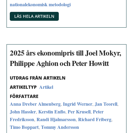
nationalekonomisk metodologi
LÄS HELA ARTIKELN
2025 års ekonomipris till Joel Mokyr,
Philippe Aghion och Peter Howitt
UTDRAG FRÅN ARTIKELN
Artikel
ARTIKELTYP
FÖRFATTARE
Anna Dreber Almenberg
Ingrid Werner
Jan Teorell
,
,
,
John Hassler
Kerstin Enflo
Per Krusell
Peter
,
,
,
Fredriksson
Randi Hjalmarsson
Richard Friberg
,
,
,
Timo Boppart
Tommy Andersson
,