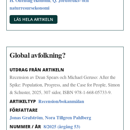
H. Offentlig ekonomi
Q. Jordbruks- och
,
naturresursekonomi
LÄS HELA ARTIKELN
Global avfolkning?
UTDRAG FRÅN ARTIKELN
Recension av Dean Spears och Michael Geruso: After the
Spike: Population, Progress, and the Case for People, Simon
& Schuster, 2025, 307 sidor, ISBN 978-1-668-05733-9.
Recension/bokanmälan
ARTIKELTYP
FÖRFATTARE
Jonas Grafström
Nora Tillgren Pahlberg
,
8/2025 (årgång 53)
NUMMER / ÅR