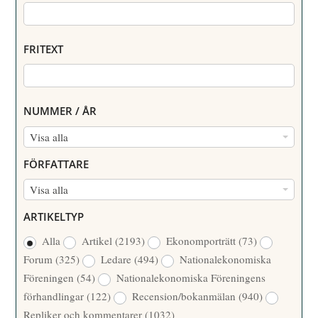
FRITEXT
NUMMER / ÅR
N
Visa alla
U
FÖRFATTARE
M
F
Visa alla
M
Ö
E
ARTIKELTYP
R
R
Alla
Artikel
(2193)
Ekonomporträtt
(73)
F
/
Forum
(325)
Ledare
(494)
Nationalekonomiska
A
Å
Föreningen
(54)
Nationalekonomiska Föreningens
T
R
förhandlingar
(122)
Recension/bokanmälan
(940)
T
Repliker och kommentarer
(1032)
A