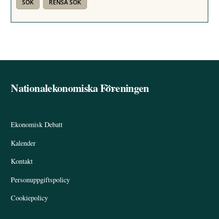
Nationalekonomiska Föreningen
Back
To
Top
Ekonomisk Debatt
Kalender
Kontakt
Personuppgiftspolicy
Cookiepolicy