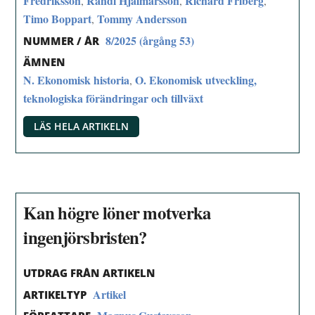
Fredriksson
Randi Hjalmarsson
Richard Friberg
,
,
,
Timo Boppart
Tommy Andersson
,
8/2025 (årgång 53)
NUMMER / ÅR
ÄMNEN
N. Ekonomisk historia
O. Ekonomisk utveckling,
,
teknologiska förändringar och tillväxt
LÄS HELA ARTIKELN
Kan högre löner motverka
ingenjörsbristen?
UTDRAG FRÅN ARTIKELN
Artikel
ARTIKELTYP