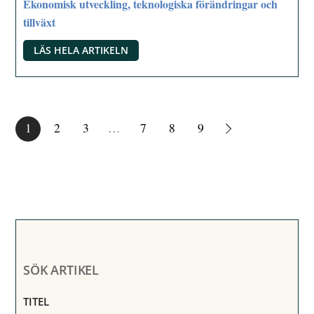
Ekonomisk utveckling, teknologiska förändringar och
tillväxt
LÄS HELA ARTIKELN
1
2
3
…
7
8
9
SÖK ARTIKEL
TITEL